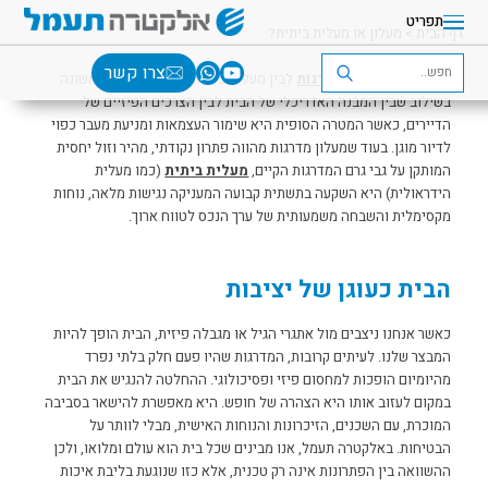
תפריט
דף הבית
>
מעלון או מעלית ביתית?
צרו קשר
הבחירה בין
מעלון מדרגות
לבין מעלית ביתית תלויה בראש ובראשונה
בשילוב שבין המבנה האדריכלי של הבית לבין הצרכים הפיזיים של
הדיירים, כאשר המטרה הסופית היא שימור העצמאות ומניעת מעבר כפוי
לדיור מוגן. בעוד שמעלון מדרגות מהווה פתרון נקודתי, מהיר וזול יחסית
המותקן על גבי גרם המדרגות הקיים,
מעלית ביתית
(כמו מעלית
הידראולית) היא השקעה בתשתית קבועה המעניקה נגישות מלאה, נוחות
מקסימלית והשבחה משמעותית של ערך הנכס לטווח ארוך.
הבית כעוגן של יציבות
כאשר אנחנו ניצבים מול אתגרי הגיל או מגבלה פיזית, הבית הופך להיות
המבצר שלנו. לעיתים קרובות, המדרגות שהיו פעם חלק בלתי נפרד
מהיומיום הופכות למחסום פיזי ופסיכולוגי. ההחלטה להנגיש את הבית
במקום לעזוב אותו היא הצהרה של חופש. היא מאפשרת להישאר בסביבה
המוכרת, עם השכנים, הזיכרונות והנוחות האישית, מבלי לוותר על
הבטיחות.
באלקטרה תעמל, אנו מבינים שכל בית הוא עולם ומלואו, ולכן
ההשוואה בין הפתרונות אינה רק טכנית, אלא כזו שנוגעת בליבת איכות