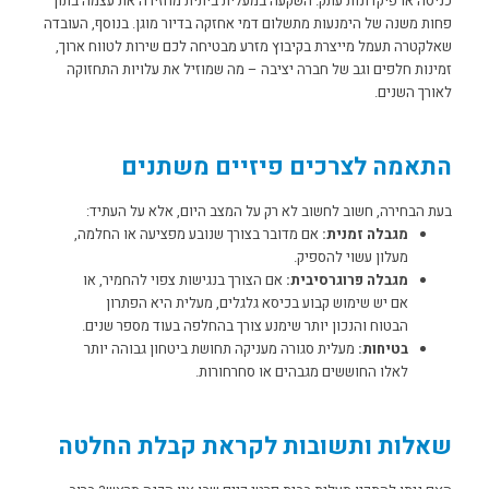
כניסה או פיקדונות עתק.
השקעה במעלית ביתית מחזירה את עצמה בתוך
פחות משנה של הימנעות מתשלום דמי אחזקה בדיור מוגן. בנוסף, העובדה
שאלקטרה תעמל מייצרת בקיבוץ מזרע מבטיחה לכם שירות לטווח ארוך,
זמינות חלפים וגב של חברה יציבה – מה שמוזיל את עלויות התחזוקה
לאורך השנים.
התאמה לצרכים פיזיים משתנים
בעת הבחירה, חשוב לחשוב לא רק על המצב היום, אלא על העתיד:
מגבלה זמנית:
אם מדובר בצורך שנובע מפציעה או החלמה,
מעלון עשוי להספיק.
מגבלה פרוגרסיבית:
אם הצורך בנגישות צפוי להחמיר, או
אם יש שימוש קבוע בכיסא גלגלים, מעלית היא הפתרון
הבטוח והנכון יותר שימנע צורך בהחלפה בעוד מספר שנים.
בטיחות:
מעלית סגורה מעניקה תחושת ביטחון גבוהה יותר
לאלו החוששים מגבהים או סחרחורות.
שאלות ותשובות לקראת קבלת החלטה