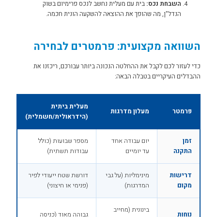
השבחת נכס:
בית עם מעלית נחשב לנכס פרימיום בשוק
הנדל"ן, מה שהופך את ההוצאה להשקעה הונית חכמה.
השוואה מקצועית: פרמטרים לבחירה
כדי לעזור לכם לקבל את ההחלטה הנכונה ביותר עבורכם, ריכזנו את
ההבדלים העיקריים בטבלה הבאה:
מעלית ביתית
פרמטר
מעלון מדרגות
(הידראולית/חשמלית)
זמן
יום עבודה אחד
מספר שבועות (כולל
התקנה
עד יומיים
עבודות תשתית)
דרישות
מינימליות (על גבי
דורשת שטח ייעודי לפיר
מקום
המדרגות)
(פנימי או חיצוני)
בינונית (מחייב
נוחות
גבוהה מאוד (כניסה