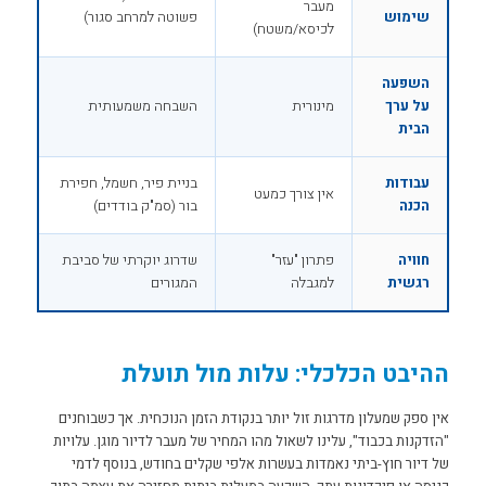
מעבר
שימוש
פשוטה למרחב סגור)
לכיסא/משטח)
השפעה
על ערך
מינורית
השבחה משמעותית
הבית
עבודות
בניית פיר, חשמל, חפירת
אין צורך כמעט
הכנה
בור (סמ"ק בודדים)
חוויה
פתרון "עזר"
שדרוג יוקרתי של סביבת
רגשית
למגבלה
המגורים
ההיבט הכלכלי: עלות מול תועלת
אין ספק שמעלון מדרגות זול יותר בנקודת הזמן הנוכחית. אך כשבוחנים
"הזדקנות בכבוד", עלינו לשאול מהו המחיר של מעבר לדיור מוגן. עלויות
של דיור חוץ-ביתי נאמדות בעשרות אלפי שקלים בחודש, בנוסף לדמי