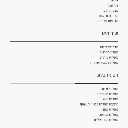
אודות
צור קשר
מרכז מידע
הצהרת נגישות
מדיניות פרטיות
שירותינו
מדרגוני כיסא
מעלון מדרגות
מעלית ביתית
מעליות משא ושירות
חם מהבלוג
מעלון לנכים
מעלית חשמלית
מעלית mrl
התקנת מעלית בבניין משותף
מעלית מזון
מעלית שקופה
מעלית הידראולית