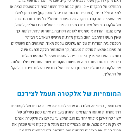
האם ניתן להתקין מעלית בבית פרטי קיים שבו אין הכנה מראש?
ברוב
המוחלט של המקרים – כן. ניתן לבנות פיר חיצוני הצמוד למעטפת הבית או
למצוא חלל פנימי (כמו פיר מדרגות או ביטול מחסן קטן) שבו ניתן לשלב
את המעלית.
מה קורה במקרה של הפסקת חשמל?
כל פתרונות הנגישות
של אלקטרה תעמל מצוידים במערכות גיבוי. במעלית הידראולית, למשל,
קיים מנגנון הורדה אוטומטית לקומה הקרובה ביותר ופתיחת דלתות, כך
שאין חשש להיתקע.
האם מעלון מדרגות מרעיש לשאר בני הבית?
הטכנולוגיה המודרנית של ה
מעלונים
שקטה מאוד. המנועים הם חשמליים
ומונעים באמצעות סוללות נטענות, כך שהתנועה חלקה וכמעט אינה
נשמעת.
האם אני צריך היתר בנייה להוספת מעלית?
הוספת מעלית
חיצונית דורשת היתר בנייה מהרשות המקומית. צוות המומחים שלנו מלווה
את הלקוחות בתהליכי התכנון והרישוי מול הגורמים הרלוונטיים כדי להקל
על התהליך.
המומחיות של אלקטרה תעמל לצידכם
מאז 1956, המשימה שלנו היא אחת: לשפר את איכות החיים של לקוחותינו
דרך פתרונות תנועה מתקדמים. היתרון בעבודה איתנו טמון בשילוב של
ייצור כחול-לבן איכותי יחד עם הגב המקצועי של קבוצת אלקטרה. אנחנו
לא רק מוכרים מוצר; אנחנו מצמידים לכם מנהל תיק לקוח אישי שבוחן את
מבנה הבית, את הצרכים הפיזיים ואת התקציב, כדי להתאים לכם את