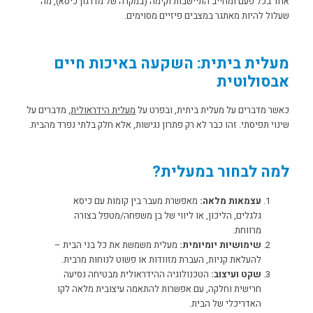
אחד בכל פעם ומחייב התיישבות וקימה (במקרה של מדרגון כיסא), מה
שעלול להיות מאתגר במצבים פיזיים מסוימים.
מעלית ביתית: השקעה באיכות חיים
אבסולוטית
כאשר מדברים על מעלית ביתית, ובפרט על
מעלית הידראולית
, מדברים על
שינוי תפיסתי. זהו כבר לא רק פתרון נגישות, אלא חלק בלתי נפרד מהבית.
למה לבחור במעלית?
עצמאות מלאה:
מאפשרת מעבר בין קומות עם כיסא
גלגלים, הליכון, או ליווי של בן משפחה/מטפל בצורה
מרווחת.
שימושיות יומיומית:
מעלית משמשת את כל בני הבית –
להעלאת קניות, העברת מזוודות או פשוט לנוחות מרבית.
שקט ועיצוב:
הטכנולוגיה ההידראולית מבטיחה נסיעה
חרישית וחלקה, עם אפשרות להתאמה עיצובית מלאה לקו
האדריכלי של הבית.