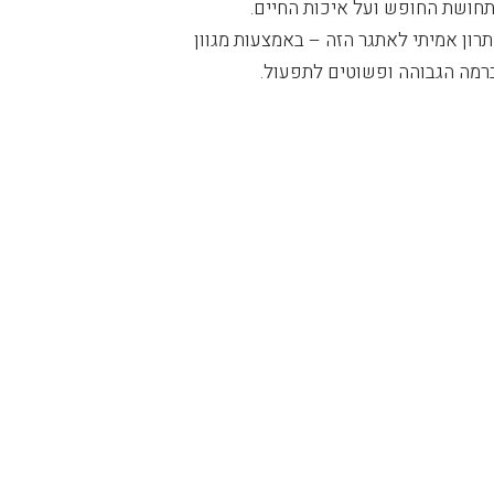
תחושת החופש ועל איכות החיים.
על-פי מחקרים שונ
ון אמיתי לאתגר הזה – באמצעות מגוון
שפוגעת ביכולת ההת
ברמה הגבוהה ופשוטים לתפעול.
אנשים אלה מתקשים
לבצע פעולה שעבור 
המסייעים לפלח אוכ
ישנם מספר סוגים 
פתרון נגישות אפקט
המיטבי של מעלון 
נסמכת על ניסיון ש
יכולה להבטיח מקסי