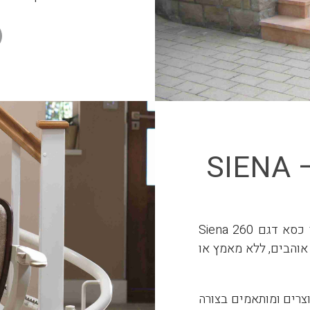
התקנה פשוטה שעורכת בין 1-3 ימים (
קל לתפעול, תחזוק
ניתן להתקנה על ג
מתאים להתקנת חו
זרועות ומשטח מ
בעת החנייה.
התחלת הנסיעה וה
פעולה מגובה בסו
מדרגון כיסא מתעקל – SIENA
בעל סף רגיש הע
הנסיעה.
המדרגון המושלם לבית ולסגנון החיים שלכם. מדרגון כסא דגם Siena 260
והבים, ללא מאמץ או
וצרים ומותאמים בצורה