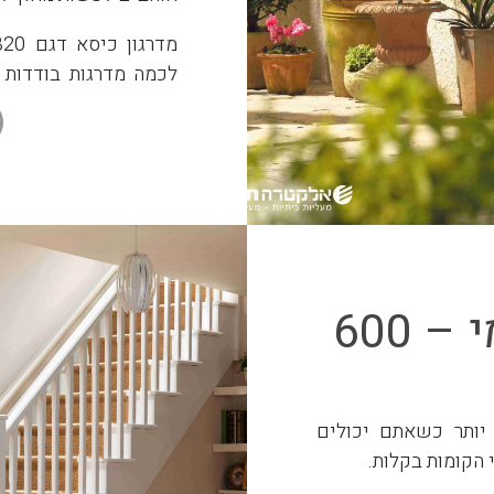
אוויר: שמש, גשם או של
נגיעה קלה בידית הה
המדרגות. עם הגעה לר
והכיסא מסתובב לכיוון 
מפתח נשלף לפתיחה ונ
מדרגון
מושלם לבילוי ב
מדרגון כיסא ישר פנימי – 600
יותר כשאתם יכולים
הקומות בקלות.