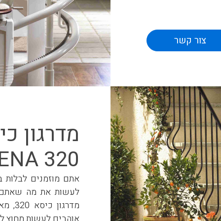
 שתתאים בקפידה לכל
צור קשר
ב הבית. הפרופיל הצר
לו להשתמש במדרגות
ציבה במיוחד. המסילה
 צידי גרם המדרגות,
שה צבעים, המאפשרים
מדרגון כי
IENA 320
תור ההנעה, כדי לנוע
אתם מוזמנים לבלות בח
לעשות את מה שאתם ב
מדרגו
אוהבים לעשות מחוץ לבי