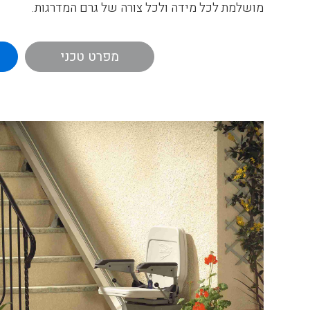
מושלמת לכל מידה ולכל צורה של גרם המדרגות.
המסילה מתעקלת בהתאם למידות המדרגות שלכם, כך
מפרט טכני
פינה ועיקול, והעיצוב האלגנטי שלה נטמע היטב בעיצו
של המסילה משאיר מספיק מקום כדי שאחרים יוכ
בבטחה, ועיצוב הפרופיל הכפול הופך אותה לחזקה וי
קבועה למדרגות ולא לקירות. המסילה מתאימה לשני
בהתאם לחלל.
מושב הכסא המרופד היטב, ניתן לקיפול ומגיע בחמי
התאמת מוצר מסוגנן ומזמין.
הקליקו את חגורת הבטיחות הקלה לשימוש , לחצו על כפ
במעלה או במורד המדרגות בהנאה מרובה.