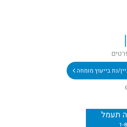
רטים
יין/נת בייעוץ מומחה
ה תעמל
1-