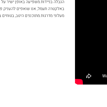
הגבלה בניידות משפיעה באופן ישיר על 
באלקטרה תעמל, אנו שואפים להעניק פתר
ישי וצמוד, הכולל
מעלוני מדרגות מתוכננים היטב, בטוחים 
ההדרכה נועדה
תרה מכך, החברה
ת בכל שאלה או
 ויעיל, משלב
רות מתאפיין
גישות הנושא
לים כל התקנה
שההפרעה לשגרה
תעמל נשמח לתאם
ולהעניק לכם