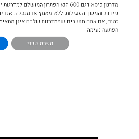
מדרגון כיסא דגם 600 הוא הפתרון המושלם ל
ניידות והמשך הפעילות, ללא מאמץ או מגבלה. אנו 
זהים, אם אתם חושבים שהמדרגות שלכם אינן מתאימות
הפתעה נעימה.
מפרט טכני
המסילות הצרות שלנו והכיסא המתקפל, משאירים מספ
לשימוש במדרגות. המסילות שלנו מותקנות למדרגות 
לכם התקנת מדרגון מהירה וקלה במינימום טרחה, 
הידידותי והמקצועי שלנו.
ליווי ותמיכה במהלך הת
מעלון מדרגות בבית