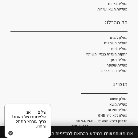
מעלית ביתית
מעליות משא ושירות
חם מהבלוג
מעלון לנכים
מעלית חשמלית
מעלית mrl
התקנת מעלית בבניין משותף
מעלית מזון
מעלית שקופה
מעלית הידראולית
מוצרים
מעלון משטח
מעלית משא
מעלית שירות
שלום
אני
מעלון ללא פיר GHB
הצ'אטבוט של האתר!
מדרגון כיסא מתעקל – SIENA 260
צריך עזרה? התחל
שיחה.
מדרגון כיסא ישר חיצוני – SIENA 320
מדרגון כיסא ישר פנימי – 600 SIENA
אנו משתמשים במידע בהתאם למדיניות הפרטיות. המשך שימוש