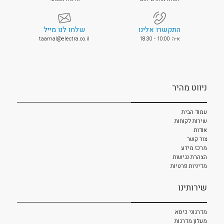
התקשרו אלינו
שלחו לנו מייל
א-ה 10:00 - 18:30
taamal@electra.co.il
ניווט מהיר
עמוד הבית
שירות לקוחות
אודות
צור קשר
מרכז מידע
הצהרת נגישות
מדיניות פרטיות
שירותינו
מדרגוני כיסא
מעלון מדרגות