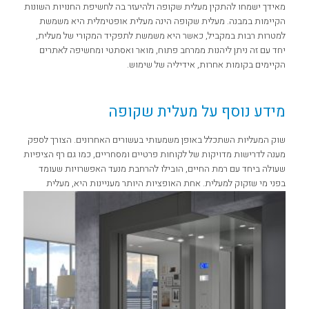
מאידך ישמחו להתקין מעלית שקופה ולהיעזר בה לחשיפת החנויות השונות
הקיימות במבנה. מעלית שקופה הינה מעלית אופטימלית היא משמשת
למטרות רבות במקביל, כאשר היא משמשת לתפקיד המקורי של מעלית,
יחד עם זה ניתן ליהנות ממרחב פתוח, מואר ואסתטי ומחשיפה לאתרים
הקיימים בקומות אחרות, אידיליה של שימוש.
מידע נוסף על מעלית שקופה
שוק המעליות השתכלל באופן משמעותי בעשורים האחרונים. הצורך לספק
מענה לדרישות מדויקות של לקוחות פרטיים ומסחריים, כמו גם רף הציפיות
שעולה ביחד עם רמת החיים, הובילו להרחבת מנעד האפשרויות שעומד
בפני מי שזקוק למעלית.
אחת האופציות היותר מעניינות היא, מעלית