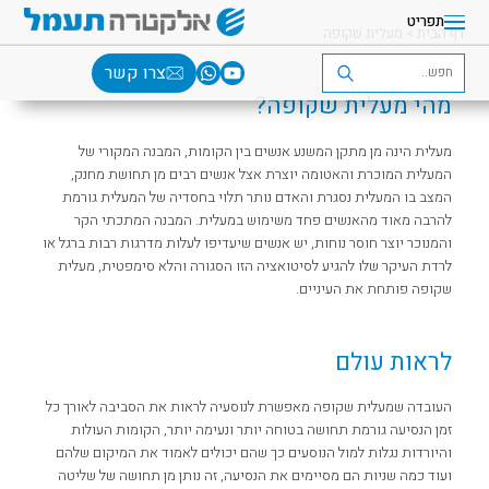
תפריט
דף הבית
>
מעלית שקופה
צרו קשר
מהי מעלית שקופה?
מעלית הינה מן מתקן המשנע אנשים בין הקומות, המבנה המקורי של
המעלית המוכרת והאטומה יוצרת אצל אנשים רבים מן תחושת מחנק,
המצב בו המעלית נסגרת והאדם נותר תלוי בחסדיה של המעלית גורמת
להרבה מאוד מהאנשים פחד משימוש במעלית. המבנה המתכתי הקר
והמנוכר יוצר חוסר נוחות, יש אנשים שיעדיפו לעלות מדרגות רבות ברגל או
לרדת העיקר שלו להגיע לסיטואציה הזו הסגורה והלא סימפטית, מעלית
שקופה פותחת את העיניים.
לראות עולם
העובדה שמעלית שקופה מאפשרת לנוסעיה לראות את הסביבה לאורך כל
זמן הנסיעה גורמת תחושה בטוחה יותר ונעימה יותר, הקומות העולות
והיורדות נגלות למול הנוסעים כך שהם יכולים לאמוד את המיקום שלהם
ועוד כמה שניות הם מסיימים את הנסיעה, זה נותן מן תחושה של שליטה