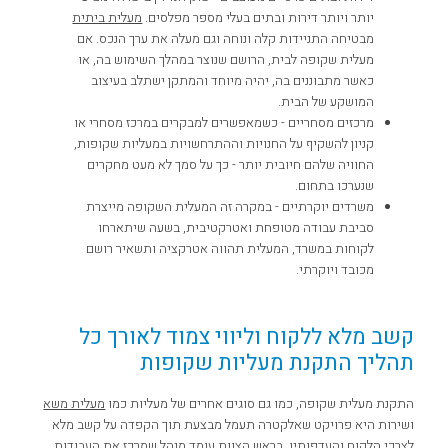
יותר ויותר דירות ובתים בעלי מספר מפלסים.
מעלית ביתית
מבטיחה התניידות קלה ונוחה וגם מעלה את ערך הנכס. אם
מעלית שקופה לבית, הרושם שנוצר במהלך השימוש בה, או
כאשר מתבוננים בה, יהיה מיוחד והמתקן ישתלב בעיצוב
המושקע של הבית.
מרכזים מסחריים - כשמאפשרים למבקרים במרכז מסחרי או
קניון להשקיף על החנויות וההתרחשויות במעליות שקופות,
החוויה שלהם חיובית יותר - כך על סמך לא מעט מחקרים
שנערכו בתחום.
משרדים יוקרתיים - במקרה זה המעלית השקופה מייצרת
סביבת עבודה מטופחת ואטרקטיבית, בשעה שיתארחו
לקוחות במשרד, המעלית תהווה אטרקציה ותשאיר רושם
מכובד ויוקרתי.
קשב מלא ללקוח וליווי צמוד לאורך כל
תהליך התקנת מעליות שקופות
התקנת מעלית שקופה, כמו גם סוגים אחרים של מעליות כמו
מעלית משא
ושירות היא פרויקט שאלקטרה תעמל מבצעת תוך הקפדה על קשב מלא
לצרכי הלקוח והעדפותיו. בראש הצוות עומד מנהל שמרכז את העבודות