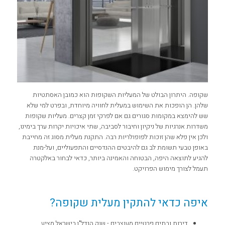
שקופה. היתרון הבולט של המעליות השקופות הוא כמובן האסתטיות
שלהן. הן הופכות את השימוש במעלית לחוויה מיוחדת, ובפרט למי שלא
שש להימצא במקומות סגורים גם אם לפרקי זמן קצרים. מעליות שקופות
משדרות אנרגיות של ניקיון וחיבור לסביבה, שתי איכויות יקרות ערך בימינו,
ולכן אין פלא שהן זוכות לפופולריות רבה. התקנת מעלית מסוג זה מחייבת
באופן טבעי תשומת לב גם להיבטים ההנדסיים והתפעוליים, ועל-מנת
להגיע לתוצאה היפה, הבטוחה והאמינה ביותר, כדאי לבחור באלקטרה
תעמל לצורך מימוש הפרויקט.
איפה כדאי להתקין מעלית שקופה?
דירות ובתים פרטיים מעוצבים - שוק הנדל"ן בישראל מציע